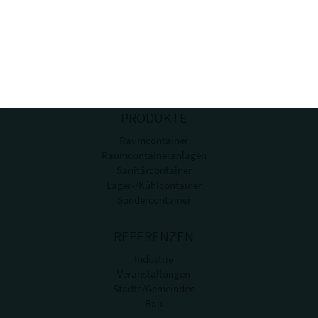
Tel.:
+49 (0)8421-98960
PRODUKTE
Raumcontainer
Raumcontaineranlagen
Sanitärcontainer
Lager-/Kühlcontainer
Sondercontainer
REFERENZEN
Industrie
Veranstaltungen
Städte/Gemeinden
Bau