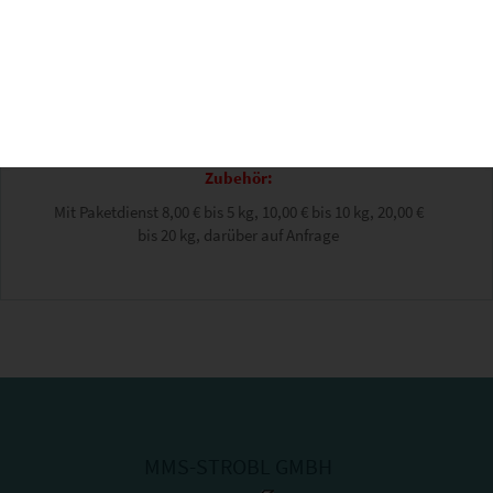
Möbel
:
Bis Bestellwert 890,00€ -> 59,00 €, danach frachtfrei.
Versand innerhalb Deutschland, ohne Inseln frei Haus
Parterre ohne Vertragen/Montage. (Nur für neue Möbel)
Zubehör:
Mit Paketdienst 8,00 € bis 5 kg, 10,00 € bis 10 kg, 20,00 €
bis 20 kg, darüber auf Anfrage
MMS-STROBL GMBH