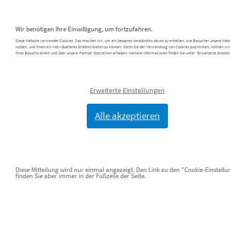
0 Artikel im
Warenkorb
|
Zur Kasse
Wir benötigen Ihre Einwilligung, um fortzufahren.
Toggl
Diese Website verwendet Cookies. Das machen wir, um ein besseres Verständnis davon zu erhalten, wie Besucher unsere Web
navig
nutzen, und Ihnen ein individuelleres Erlebnis bieten zu können. Wenn Sie der Verwendung von Cookies zustimmen, können wi
Ihres Besuchs direkt und über unsere Partner Statistiken erheben. Weitere Informationen finden Sie unter "Erweiterte Einstell
Erweiterte Einstellungen
Shop
»
Zubehör
»
Schränke
ONLINESHOP
Alle akzeptieren
« Zurück zur Übersicht
Diese Mitteilung wird nur einmal angezeigt. Den Link zu den "Cookie-Einstell
finden Sie aber immer in der Fußzeile der Seite.