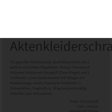
Aktenkleiderschr
GS-geprüfter Stahlschrank, Qualitätsprodukt, mit 2
seitlich verstärkten Flügeltüren. Mittige Trennwand.
Robustes Schloss mit Rundgriff (Zwei-Riegel) und 2
Schlüsseln. Links Garderobenteil mit Ablage und
Kleiderstange, rechts 4 lackierte Fachböden, 5
Ordnerhöhen. Tragkraft ca. 50 kg bei gleichmäßig
verteilter Last. teilmontiert.
Preis:
373,66
EUR
5 Stck. Lieferbar
Lieferzeit: Auf Anfrage