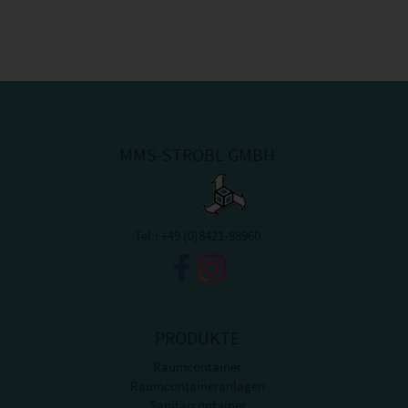
MMS-STROBL GMBH
Tel.:
+49 (0)8421-98960
PRODUKTE
Raumcontainer
Raumcontaineranlagen
Sanitärcontainer