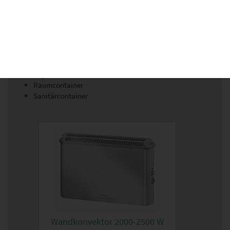
Stühle
Tische
Schränke
Regale
Verschiedenes
Gebrauchte Container
Lagercontainer
Raumcontainer
Sanitärcontainer
Wandkonvektor 2000-2500 W