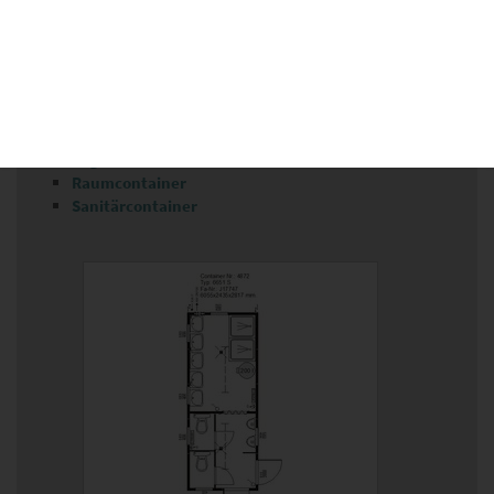
Stühle
Tische
Schränke
Regale
Verschiedenes
Gebrauchte Container
Lagercontainer
Raumcontainer
Sanitärcontainer